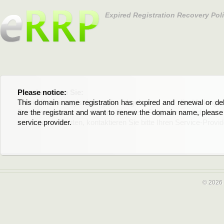
Expired Registration Recovery Pol
Please notice:
Bitte beachten Sie:
This domain name registration has expired and renewal or dele
Diese Domainregistrierung ist abgelaufen und die Verläng
are the registrant and want to renew the domain name, please 
Domain stehen an. Wenn Sie der Registrant sind und di
service provider.
verlängern möchten, kontaktieren Sie bitte Ihren Service-Provid
© 2026