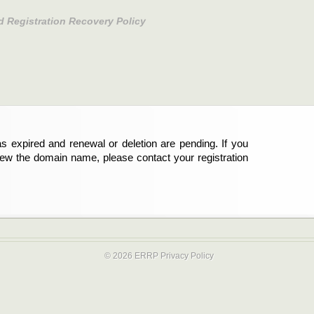
d Registration Recovery Policy
s expired and renewal or deletion are pending. If you
abgelaufen und die Verlängerung oder Löschung der
new the domain name, please contact your registration
er Registrant sind und die Domainregistrierung
ie bitte Ihren Service-Provider.
© 2026 ERRP
Privacy Policy