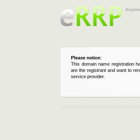
Expire
Please notice:
Bitte beachten Sie:
This domain name registration ha
Diese Domainregistrierung ist 
are the registrant and want to re
Domain stehen an. Wenn Sie d
service provider.
verlängern möchten, kontaktieren S